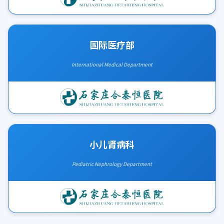
国际医疗部
International Medical Department
小儿肾病科
Pediatric Nephrology Department