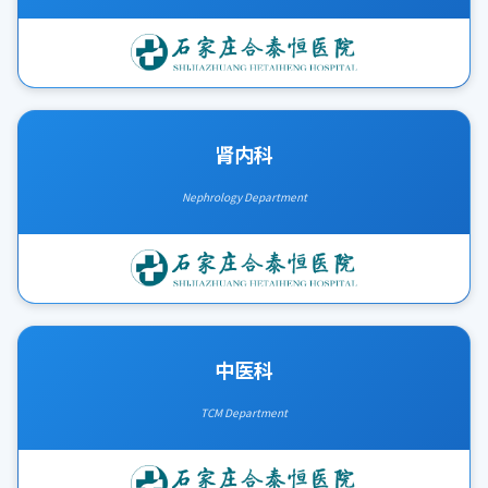
肾内科
Nephrology Department
中医科
TCM Department